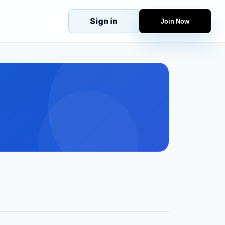
Sign in
Join Now
eJobs
Explore
Home
s
Candidates
g
Companies
Browse Jobs
All Jobs
Projects
Candidates
Companies
Stories