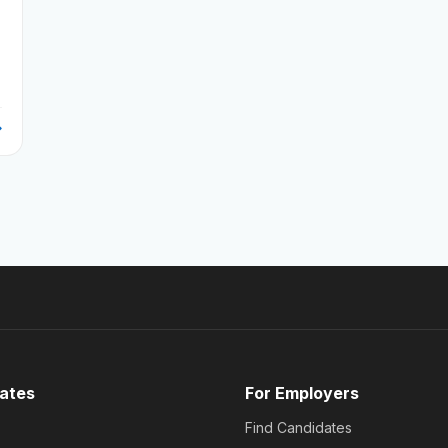
ates
For Employers
Find Candidates