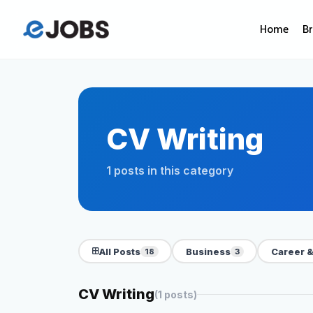
Home
B
CV Writing
1 posts in this category
All Posts
Business
Career &
18
3
CV Writing
(1 posts)