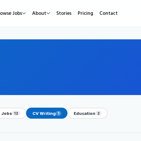
rowse Jobs
About
Stories
Pricing
Contact
Job Types
Work Mode
Popular
Full Time
Remote Jobs
Featured Job
Part Time
Hybrid Jobs
Urgent Hirin
Contract
Freelance Projects
New Jobs
Internship
 Jobs
CV Writing
Education
12
1
2