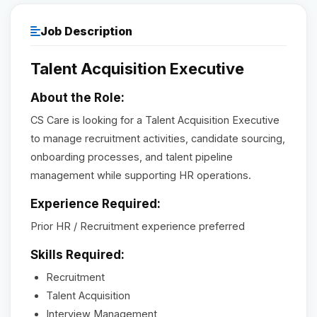
Reviews
Job Description
Talent Acquisition Executive
Our Team
About the Role:
Contact
CS Care is looking for a Talent Acquisition Executive
to manage recruitment activities, candidate sourcing,
onboarding processes, and talent pipeline
Sign in
Join Now
management while supporting HR operations.
Experience Required:
Prior HR / Recruitment experience preferred
Skills Required:
Recruitment
Talent Acquisition
Interview Management