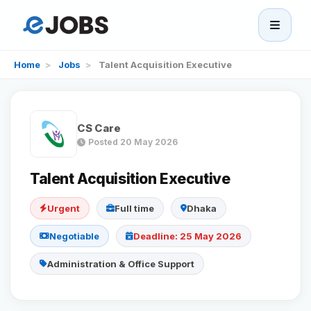
eJobs
Home
>
Jobs
>
Talent Acquisition Executive
Home
CS Care
Browse Jobs
Posted 20 May 2026
Projects
Talent Acquisition Executive
Urgent
Full time
Dhaka
Candidates
Negotiable
Deadline: 25 May 2026
Companies
Administration & Office Support
Stories