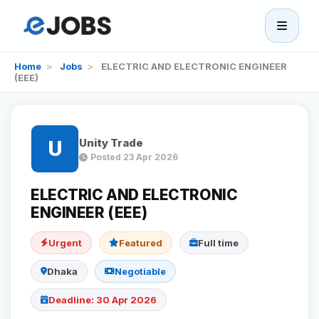
eJobs
Home
>
Jobs
>
ELECTRIC AND ELECTRONIC ENGINEER
(EEE)
Home
Browse Jobs
Unity Trade
U
Posted 23 Apr 2026
Projects
ELECTRIC AND ELECTRONIC
ENGINEER (EEE)
Candidates
Urgent
Featured
Full time
Companies
Dhaka
Negotiable
Deadline: 30 Apr 2026
Stories