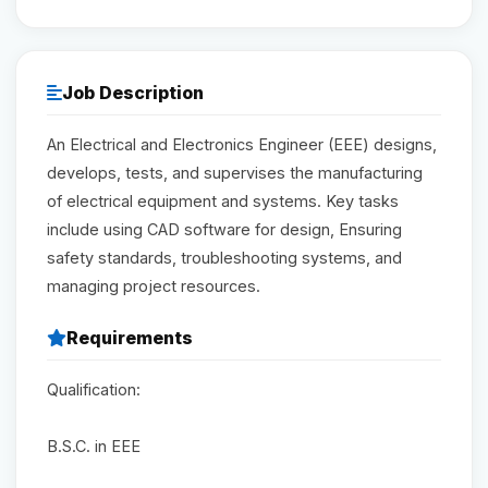
Reviews
Job Description
Our Team
An Electrical and Electronics Engineer (EEE) designs,
develops, tests, and supervises the manufacturing
Contact
of electrical equipment and systems. Key tasks
include using CAD software for design, Ensuring
safety standards, troubleshooting systems, and
Sign in
Join Now
managing project resources.
Requirements
Qualification:
B.S.C. in EEE