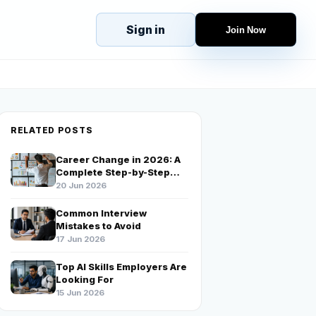
Sign in
Join Now
eJobs
Explore
Home
s
Candidates
g
Companies
RELATED POSTS
Browse Jobs
Career Change in 2026: A
All Jobs
Complete Step-by-Step
Projects
Guide
20 Jun 2026
Common Interview
Candidates
Mistakes to Avoid
17 Jun 2026
Companies
Top AI Skills Employers Are
Looking For
15 Jun 2026
Stories