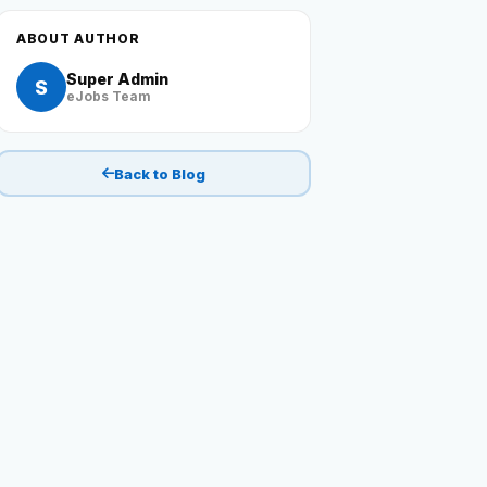
ABOUT AUTHOR
Reviews
Super Admin
S
eJobs Team
Our Team
Back to Blog
Contact
Sign in
Join Now