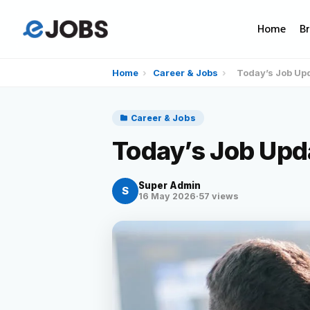
Home
B
Home
›
Career & Jobs
›
Today’s Job Up
Career & Jobs
Today’s Job Upd
Super Admin
S
16 May 2026
·
57 views