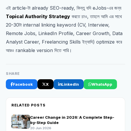
এই article-টা already SEO-ready, কিন্তু যদি eJobs-এর জন্য
Topical Authority Strategy
করতে চাও, তাহলে আমি এর সাথে
20-30টা internal linking keyword (CV, Interview,
Remote Jobs, LinkedIn Profile, Career Growth, Data
Analyst Career, Freelancing Skills ইত্যাদি) optimize করে
আরও rankable version দিতে পারি।
SHARE
Facebook
X
LinkedIn
WhatsApp
RELATED POSTS
Career Change in 2026: A Complete Step-
by-Step Guide
20 Jun 2026