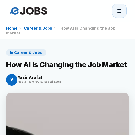
eJobs
Home
›
Career & Jobs
›
How AI Is Changing the Job
Market
Home
Career & Jobs
Browse Jobs
How AI Is Changing the Job Market
Projects
Yasir Arafat
Y
06 Jun 2026
·
60 views
Candidates
Companies
Stories