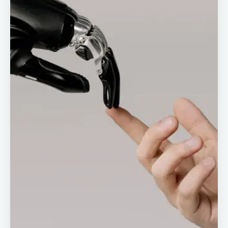
Reviews
Our Team
Contact
Sign in
Join Now