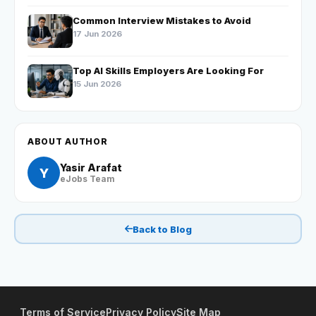
Common Interview Mistakes to Avoid
17 Jun 2026
Top AI Skills Employers Are Looking For
15 Jun 2026
ABOUT AUTHOR
Yasir Arafat
Y
eJobs Team
Back to Blog
Terms of Service
Privacy Policy
Site Map